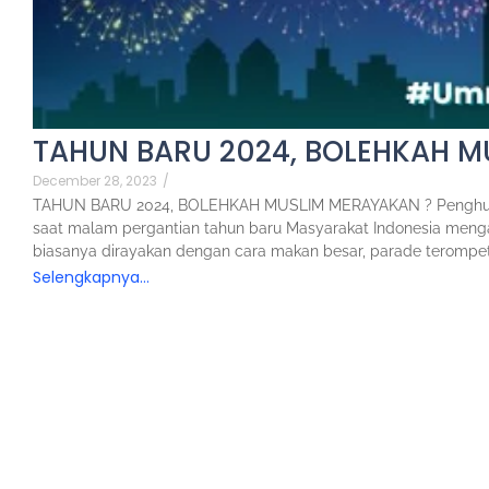
TAHUN BARU 2024, BOLEHKAH M
December 28, 2023
/
TAHUN BARU 2024, BOLEHKAH MUSLIM MERAYAKAN ? Penghujung
saat malam pergantian tahun baru Masyarakat Indonesia meng
biasanya dirayakan dengan cara makan besar, parade terompet 
Selengkapnya...