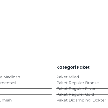
Kategori Paket
ya Madinah
Paket Milad
umentasi
Paket Reguler Bronze
Paket Reguler Silver
Paket Reguler Gold
 Umrah
Paket Didampingi Dokter