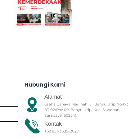
Hubungi Kami
Alamat
Graha Cahaya Madinah (Jl. Banyu Urip No.173,
RT.02/RW.09, Banyu Urip, Kec. Sawahan,
Surabaya, 60254)
Kontak
+62 851-3689-2027