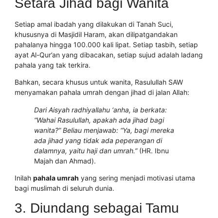
Setara Jihad bagi Wanita
Setiap amal ibadah yang dilakukan di Tanah Suci,
khususnya di Masjidil Haram, akan dilipatgandakan
pahalanya hingga 100.000 kali lipat. Setiap tasbih, setiap
ayat Al-Qur’an yang dibacakan, setiap sujud adalah ladang
pahala yang tak terkira.
Bahkan, secara khusus untuk wanita, Rasulullah SAW
menyamakan pahala umrah dengan jihad di jalan Allah:
Dari Aisyah radhiyallahu ‘anha, ia berkata:
“Wahai Rasulullah, apakah ada jihad bagi
wanita?” Beliau menjawab: “Ya, bagi mereka
ada jihad yang tidak ada peperangan di
dalamnya, yaitu haji dan umrah.”
(HR. Ibnu
Majah dan Ahmad).
Inilah
pahala umrah
yang sering menjadi motivasi utama
bagi muslimah di seluruh dunia.
3. Diundang sebagai Tamu