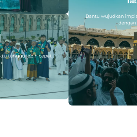
Ta
Bantu wujudkan impia
dengan 
tu tunggu lebih cepat
i.