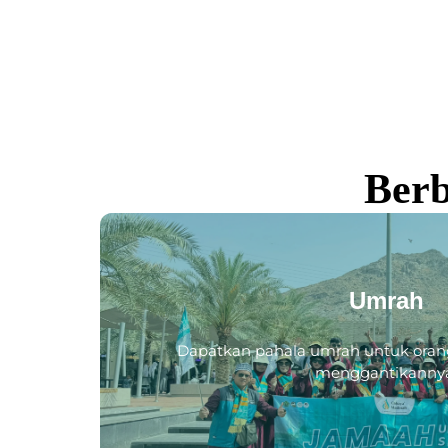
Berb
Umrah
Dapatkan pahala umrah untuk oran
menggantikanny