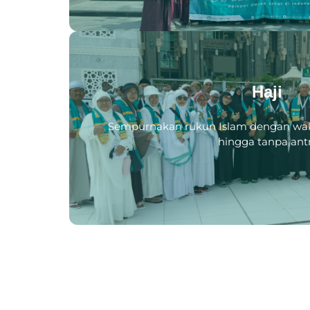
Haji
Sempurnakan rukun Islam dengan wak
hingga tanpa antr