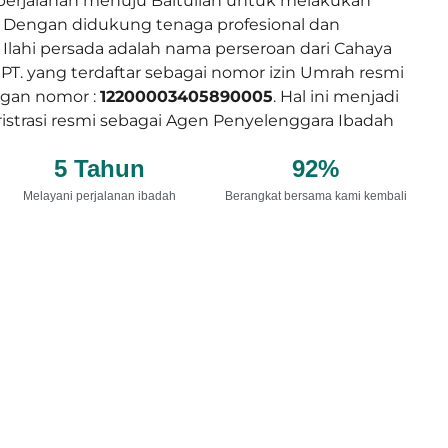
perjalanan menuju Baitullah untuk melakukan
 Dengan didukung tenaga profesional dan
Ilahi persada adalah nama perseroan dari Cahaya
T. yang terdaftar sebagai nomor izin Umrah resmi
gan nomor :
12200003405890005
. Hal ini menjadi
ristrasi resmi sebagai Agen Penyelenggara Ibadah
5
 Tahun
92
%
Melayani perjalanan ibadah
Berangkat bersama kami kembali