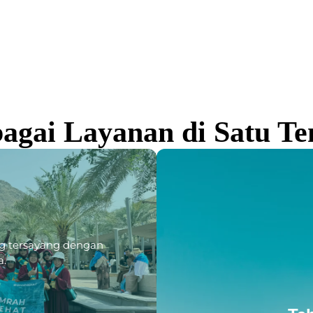
agai Layanan di Satu T
g tersayang dengan
a.