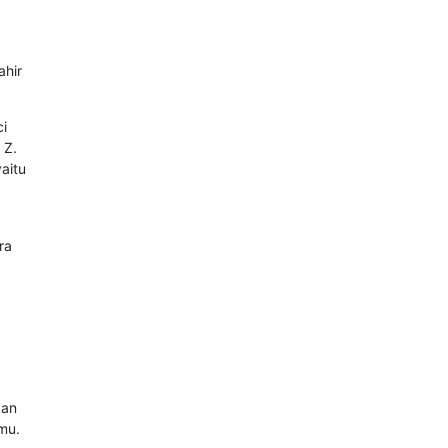
ahir
ci
 Z.
aitu
ra
kan
mu.