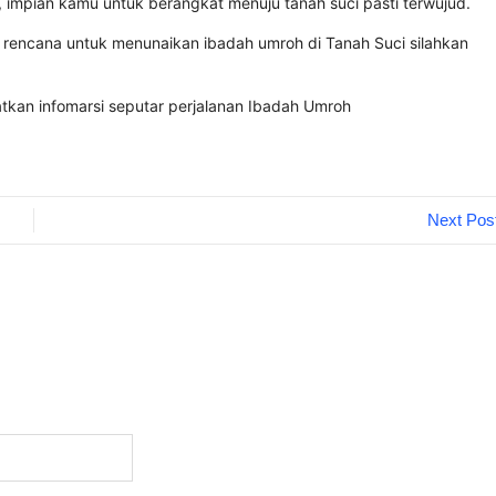
, impian kamu untuk berangkat menuju tanah suci pasti terwujud.
 rencana untuk menunaikan ibadah umroh di Tanah Suci silahkan
kan infomarsi seputar perjalanan Ibadah Umroh
Next Pos