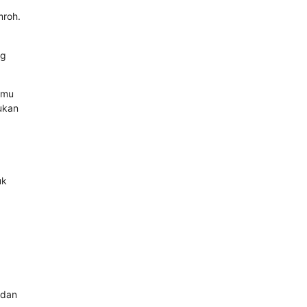
mroh.
ng
amu
ukan
uk
 dan