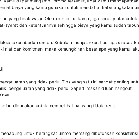
on. Kamu dapat mengambil promo tersebut, agar kamu mendapatkan
nghemat biaya yang kamu gunakan untuk mendaftar keberangkatan u
mo yang tidak wajar. Oleh karena itu, kamu juga harus pintar untuk
arat-syarat dan ketentuannya sehingga biaya yang kamu sudah tabu
laksanakan ibadah umroh. Sebelum menjalankan tips-tips di atas, k
iliki niat dan komitmen, maka kemungkinan besar apa yang kamu lak
u
ngeluaran yang tidak perlu. Tips yang satu ini sangat penting unt
iki pengeluaran yang tidak perlu. Seperti makan diluar, hangout,
ainya.
ding digunakan untuk membeli hal-hal yang tidak perlu.
Z menabung untuk berangkat umroh memang dibutuhkan konsistensi