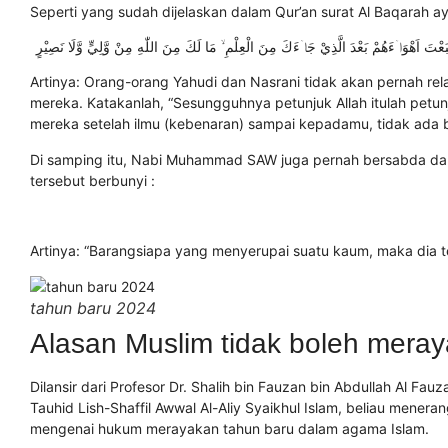
Seperti yang sudah dijelaskan dalam Qur’an surat Al Baqarah a
َبَعْتَ اَهْوَاۤءَهُمْ بَعْدَ الَّذِيْ جَاۤءَكَ مِنَ الْعِلْمِ ۙ مَا لَكَ مِنَ اللّٰهِ مِنْ وَّلِيٍّ وَّلَا نَصِيْرٍ
Artinya: Orang-orang Yahudi dan Nasrani tidak akan pernah 
mereka. Katakanlah, “Sesungguhnya petunjuk Allah itulah petu
mereka setelah ilmu (kebenaran) sampai kepadamu, tidak ada ba
Di samping itu, Nabi Muhammad SAW juga pernah bersabda dala
tersebut berbunyi :
Artinya: “Barangsiapa yang menyerupai suatu kaum, maka dia 
tahun baru 2024
Alasan Muslim tidak boleh mera
Dilansir dari Profesor Dr. Shalih bin Fauzan bin Abdullah Al F
Tauhid Lish-Shaffil Awwal Al-Aliy Syaikhul Islam, beliau mene
mengenai hukum merayakan tahun baru dalam agama Islam.