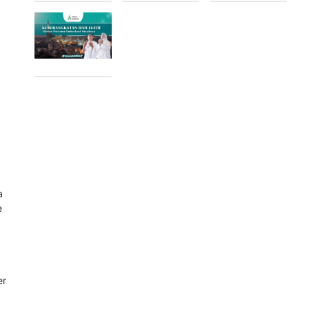
a
e
er