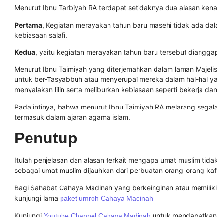
Menurut Ibnu Tarbiyah RA terdapat setidaknya dua alasan kena
Pertama
, Kegiatan merayakan tahun baru masehi tidak ada dal
kebiasaan salafi.
Kedua
, yaitu kegiatan merayakan tahun baru tersebut diangga
Menurut Ibnu Taimiyah yang diterjemahkan dalam laman Majeli
untuk ber-Tasyabbuh atau menyerupai mereka dalam hal-hal yan
menyalakan lilin serta meliburkan kebiasaan seperti bekerja d
Pada intinya, bahwa menurut Ibnu Taimiyah RA melarang segala 
termasuk dalam ajaran agama islam.
Penutup
Itulah penjelasan dan alasan terkait mengapa umat muslim tid
sebagai umat muslim dijauhkan dari perbuatan orang-orang kafi
Bagi Sahabat Cahaya Madinah yang berkeinginan atau memiliki
kunjungi lama
paket umroh Cahaya Madinah
Kunjungi
untuk mendapatkan i
Youtube Channel Cahaya Madinah