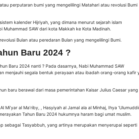
 atau perputaran bumi yang mengelilingi Matahari atau revolusi Bumi
istem kalender Hijriyah, yang dimana menurut sejarah islam
Nabi Muhammad SAW dari kota Makkah ke Kota Madinah.
h revolusi Bulan atau peredaran Bulan yang mengelilingi Bumi.
ahun Baru 2024 ?
ahun Baru 2024 nanti ? Pada dasarnya, Nabi Muhammad SAW
dan menjauhi segala bentuk perayaan atau ibadah orang-orang kafir
un baru berawal dari masa pemerintahan Kaisar Julius Caesar yang
Al Mi’yar al Ma’riby, , Hasyiyah al Jamal ala al Minhaj, Ihya ‘Ulumuddi
 merayakan Tahun Baru 2024 hukumnya haram bagi umat muslim.
p sebagai Tasyabbuh, yang artinya merupakan menyerupai seperti