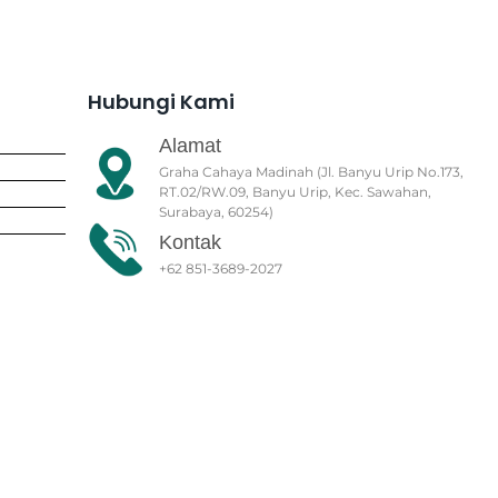
Hubungi Kami
Alamat
Graha Cahaya Madinah (Jl. Banyu Urip No.173,
RT.02/RW.09, Banyu Urip, Kec. Sawahan,
Surabaya, 60254)
Kontak
+62 851-3689-2027