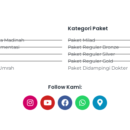
Kategori Paket
ya Madinah
Paket Milad
umentasi
Paket Reguler Bronze
Paket Reguler Silver
Paket Reguler Gold
 Umrah
Paket Didampingi Dokter
Follow Kami:
© 2026
All Rights Reserved
Cahaya Madinah