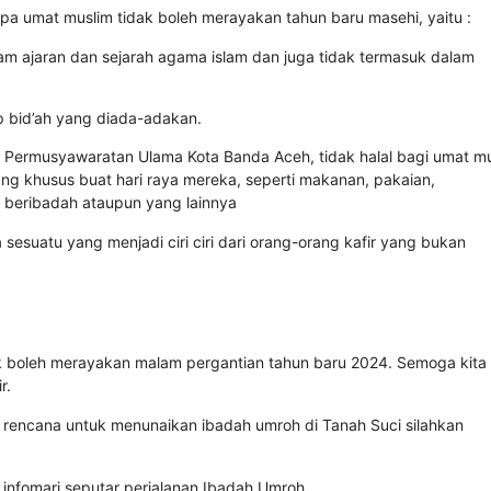
pa umat muslim tidak boleh merayakan tahun baru masehi, yaitu :
am ajaran dan sejarah agama islam dan juga tidak termasuk dalam
p bid’ah yang diada-adakan.
s Permusyawaratan Ulama Kota Banda Aceh, tidak halal bagi umat m
g khusus buat hari raya mereka, seperti makanan, pakaian,
an beribadah ataupun yang lainnya
sesuatu yang menjadi ciri ciri dari orang-orang kafir yang bukan
ak boleh merayakan malam pergantian tahun baru 2024. Semoga kita
r.
 rencana untuk menunaikan ibadah umroh di Tanah Suci silahkan
nfomari seputar perjalanan Ibadah Umroh.