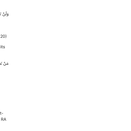
وَلَنْ تَ
120)
its
مَنْ تَشَ
t-
h RA