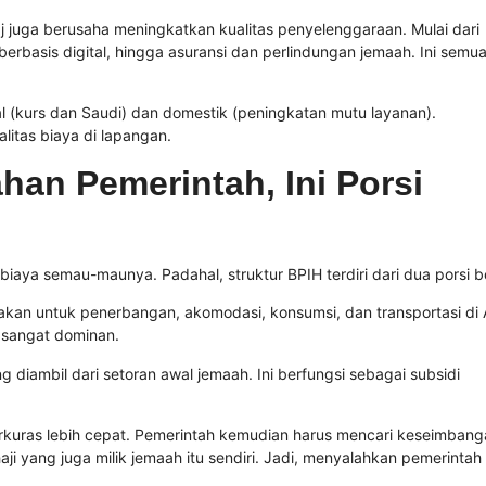
aj juga berusaha meningkatkan kualitas penyelenggaraan. Mulai dari
erbasis digital, hingga asuransi dan perlindungan jemaah. Ini semu
 (kurs dan Saudi) dan domestik (peningkatan mutu layanan).
litas biaya di lapangan.
an Pemerintah, Ini Porsi
aya semau-maunya. Padahal, struktur BPIH terdiri dari dua porsi b
akan untuk penerbangan, akomodasi, konsumsi, dan transportasi di
i sangat dominan.
g diambil dari setoran awal jemaah. Ini berfungsi sebagai subsidi
 terkuras lebih cepat. Pemerintah kemudian harus mencari keseimban
yang juga milik jemaah itu sendiri. Jadi, menyalahkan pemerintah