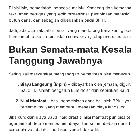
Di sisi lain, pemerintah Indonesia melalui Kemenag dan Kemenh
rekrutmen petugas yang lebih profesional, pembinaan manasik b
butuh dana, dan sebagian dibebankan pada BPIH.
Jadi, ada dua kekuatan besar yang mendorong kenaikan: global
Pemerintah bukan “menaikkan seenaknya”, tetapi merespons rea
Bukan Semata-mata Kesalah
Tanggung Jawabnya
Sering kali masyarakat menganggap pemerintah bisa menekan bi
Biaya Langsung (Bipih)
– dibayarkan oleh jemaah, digun
Saudi. Di sinilah pengaruh kurs dolar dan kebijakan Saud
Nilai Manfaat
– hasil pengelolaan dana haji oleh BPKH yan
tersembunyi yang membantu menekan biaya langsung.
Jika kurs dan biaya Saudi naik drastis, nilai manfaat pun bisa
agar jemaah tetap mampu membayar tanpa membebani dana haji 
sepenuhnya adalah simplifikasi yang tidak adil.