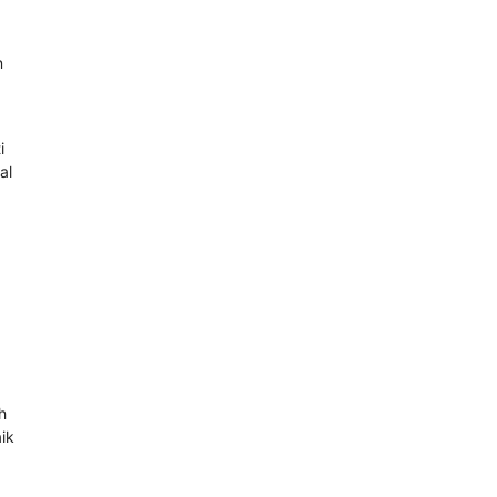
n
i
al
h
ik