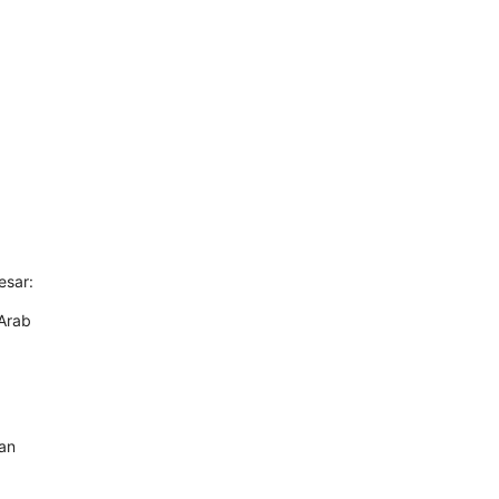
a
esar:
 Arab
gan