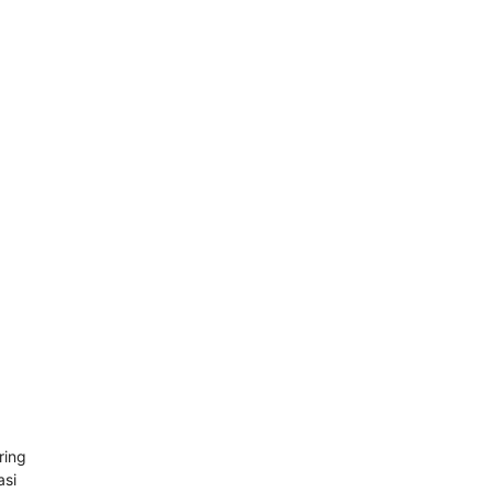
ring
asi